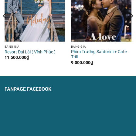
BẢNG GIÁ
BẢNG GIÁ
Phim Trường Santorini + Cafe
Resort Đại Lải ( Vĩnh Phúc )
Trill
11.500.000
₫
9.000.000
₫
FANPAGE FACEBOOK