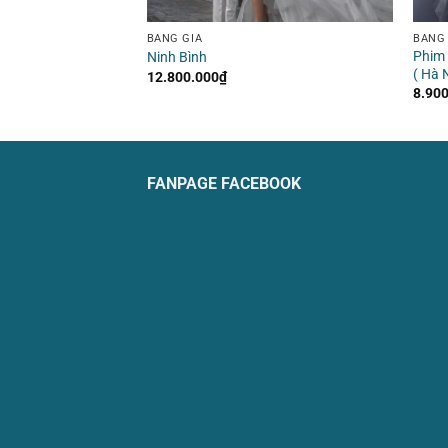
BẢNG GIÁ
BẢNG 
Phim 
Ville ( Hà Nội )
Ninh Bình
( Hà N
12.800.000
₫
8.90
FANPAGE FACEBOOK