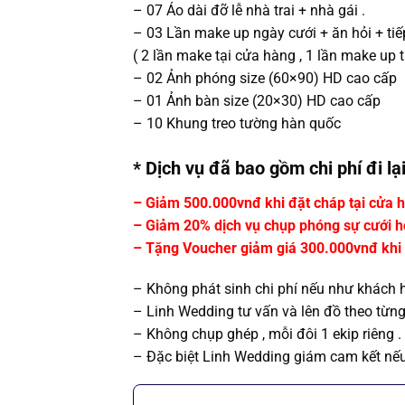
– 07 Áo dài đỡ lễ nhà trai + nhà gái .
– 03 Lần make up ngày cưới + ăn hỏi + tiế
( 2 lần make tại cửa hàng , 1 lần make up tạ
– 02 Ảnh phóng size (60×90) HD cao cấp
– 01 Ảnh bàn size (20×30) HD cao cấp
– 10 Khung treo tường hàn quốc
* Dịch vụ đã bao gồm chi phí đi l
– Giảm 500.000vnđ khi đặt cháp tại cửa 
– Giảm 20% dịch vụ chụp phóng sự cưới h
– Tặng Voucher giảm giá 300.000vnđ khi
– Không phát sinh chi phí nếu như khách 
– Linh Wedding tư vấn và lên đồ theo từn
– Không chụp ghép , mỗi đôi 1 ekip riêng .
– Đặc biệt Linh Wedding giám cam kết nếu