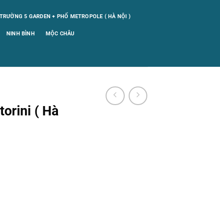
TRƯỜNG 5 GARDEN + PHỐ METROPOLE ( HÀ NỘI )
NINH BÌNH
MỘC CHÂU
orini ( Hà