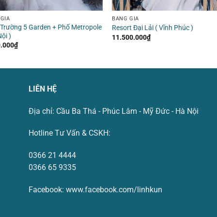
GIÁ
BẢNG GIÁ
Trường 5 Garden + Phố Metropole
Resort Đại Lải ( Vĩnh Phúc )
ội )
11.500.000
₫
0.000
₫
LIÊN HỆ
Địa chỉ: Cầu Ba Thá - Phúc Lâm - Mỹ Đức - Hà Nội
Hotline Tư Vấn & CSKH:
0366 21 4444
0366 65 9335
Facebook:
www.facebook.com/linhkun