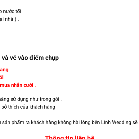
p nước tối
i nhà ) .
ại và vé vào điểm chụp
hàng
ỏi
 mua nhẫn cưới .
hàng sử dụng như trong gói .
g sở thích của khách hàng
 sản phẩm ra khách hàng không hài lòng bên Linh Wedding sẽ 
Thông tin liên hệ