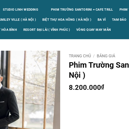
STUDIO LINH WEDDING
PHIM TRƯỜNG SANTORINI + CAFE TRILL
PHIM 
ILEY VILLE ( HÀ NỘI )
BIỆT THỰ HOA HỒNG ( HÀ NỘI )
BA VÌ
TAM ĐẢO
 HÒA BÌNH
RESORT ĐẠI LẢI ( VĨNH PHÚC )
VÒNG QUAY MAY MẮN
TRANG CHỦ
/
BẢNG GIÁ
Phim Trường Sant
Nội )
8.200.000
₫