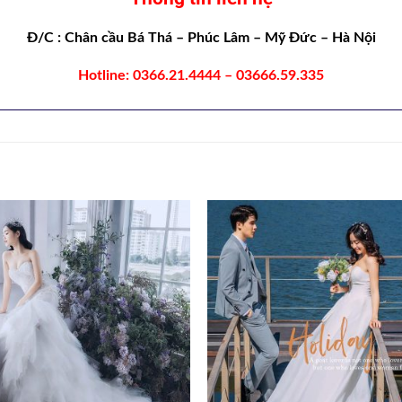
Đ/C
: Chân cầu Bá Thá – Phúc Lâm – Mỹ Đức – Hà Nội
Hotline
: 0366.21.4444 – 03666.59.335