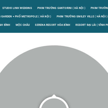
STUDIO LINH WEDDING
PHIM TRƯỜNG SANTORINI ( HÀ NỘI )
PHIM TRƯỜNG
 GARDEN + PHỐ METROPOLE ( HÀ NỘI )
PHIM TRƯỜNG SMILEY VILLE ( HÀ NỘI )
NH BÌNH
MỘC CHÂU
SERENA RESORT HÒA BÌNH
RESORT ĐẠI LẢI ( VĨNH P