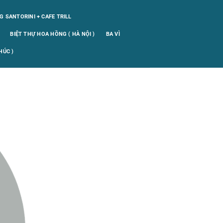
 SANTORINI + CAFE TRILL
BIỆT THỰ HOA HỒNG ( HÀ NỘI )
BA VÌ
HÚC )