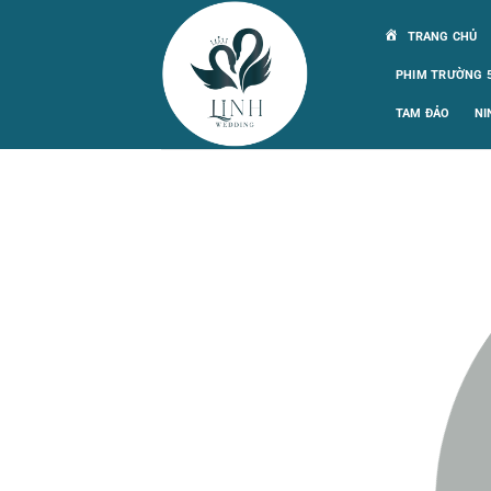
Bỏ
TRANG CHỦ
qua
nội
PHIM TRƯỜNG 5
dung
TAM ĐẢO
NI